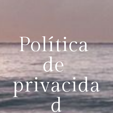
Política 
de 
privacida
d