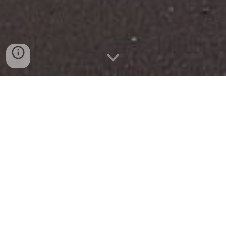
En larasocial.es, accesible desde www.larasocial.es, 
una de nuestras principales prioridades es la 
privacidad de nuestros visitantes. Este documento de 
Política de Privacidad contiene los tipos de 
información que son recopilados y registrados por 
esperanzagonzalez.com
 y cómo la usamos.
Si tiene preguntas adicionales o necesita más 
información sobre nuestra Política de privacidad, no 
dude en contactarnos por correo electrónico a: 